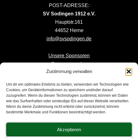
POST-ADRESSE:
SV Sodingen 1912 e.V.
Hauptstr.161
44652 Herne
info@svsodingen.de
Unsere Sponsoren
Sponsor werden
Zustimmung verwalten
Mitglied werden
Um dir ein optimales Erlebnis zu bieten, verwenden wir Technologien wie
NUR ANFAHRT -
KEINE POST
:
Cookies, um Geräteinformationen zu speichern und/oder darauf
zuzugreifen. Wenn du diesen Technologien zustimmst, können wir Daten
EDEKA Ziob Glück-Auf-Stadion
wie das Surfverhalten oder eindeutige IDs auf dieser Website verarbeiten.
Hännes-Adamik-Straße
Wenn du deine Zustimmung nicht erteilst oder zurückziehst, können
bestimmte Merkmale und Funktionen beeinträchtigt werden.
44627 Herne
Akzeptieren