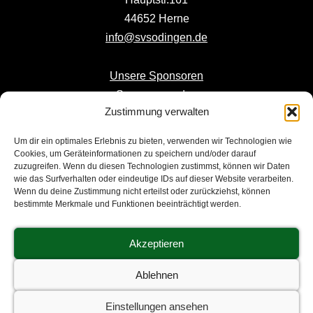
44652 Herne
info@svsodingen.de
Unsere Sponsoren
Sponsor werden
Zustimmung verwalten
Mitglied werden
Um dir ein optimales Erlebnis zu bieten, verwenden wir Technologien wie
NUR ANFAHRT -
KEINE POST
:
Cookies, um Geräteinformationen zu speichern und/oder darauf
zuzugreifen. Wenn du diesen Technologien zustimmst, können wir Daten
EDEKA Ziob Glück-Auf-Stadion
wie das Surfverhalten oder eindeutige IDs auf dieser Website verarbeiten.
Hännes-Adamik-Straße
Wenn du deine Zustimmung nicht erteilst oder zurückziehst, können
bestimmte Merkmale und Funktionen beeinträchtigt werden.
44627 Herne
Akzeptieren
Ablehnen
Datenschutzerklärung
|
Impressum
|
Cookie-
Einstellungen ansehen
Richtlinien