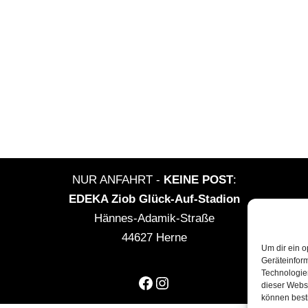
NUR ANFAHRT -
KEINE POST
:
EDEKA Ziob Glück-Auf-Stadion
Hännes-Adamik-Straße
44627 Herne
Um dir ein o
Geräteinfor
Technologien
dieser Websi
können best