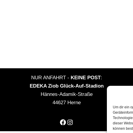
NUR ANFAHRT -
KEINE POST
:
EDEKA Ziob Glück-Auf-Stadion
Hännes-Adamik-Straße
44627 Herne
Um dir ein o
Geräteinfor
Technologien
dieser Websi
können best